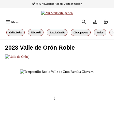
5 % Newsletter Rabatt!
Jetzt anmelden
Zum Hauptinhalt springen
Menü
Geile Preise
Trinkreif
Rar & Gereift
Champagner
Weine
W
2023 Valle de Orón Roble
Bildergalerie überspringen