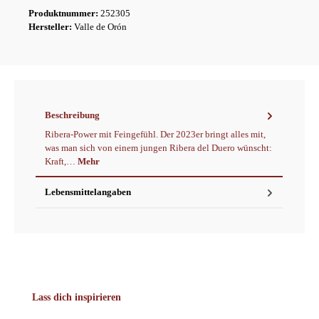
Produktnummer:
252305
Hersteller:
Valle de Orón
Beschreibung
Ribera-Power mit Feingefühl. Der 2023er bringt alles mit,
was man sich von einem jungen Ribera del Duero wünscht:
Kraft,…
Mehr
Lebensmittelangaben
Produktgalerie überspringen
Lass dich inspirieren