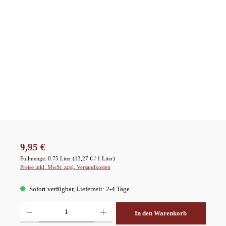
Regulärer Preis:
9,95 €
Füllmenge:
0.75 Liter
(13,27 € / 1 Liter)
Preise inkl. MwSt. zzgl. Versandkosten
Sofort verfügbar, Lieferzeit: 2-4 Tage
Produkt Anzahl: Gib den gewünschten Wert ein oder benutze die Schaltflächen um die A
In den Warenkorb