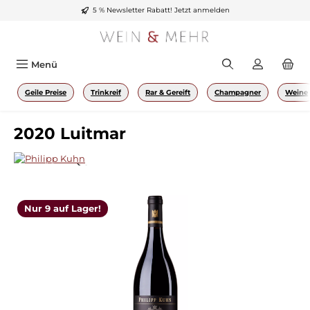
5 % Newsletter Rabatt!
Jetzt anmelden
Zum Hauptinhalt springen
Menü
Geile Preise
Trinkreif
Rar & Gereift
Champagner
Weine
2020 Luitmar
Bildergalerie überspringen
Nur 9 auf Lager!