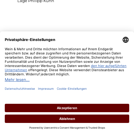
2024 Kirschgarten GG Pinot Blanc
Inhalt:
0.75 Liter
(45,07 € / 1 Liter)
Lebensmittelangaben
Regulärer Preis:
33,80 €