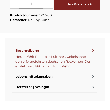
Produkt Anzahl: Gib den gewünschten Wert ein oder benutze die Schaltflä
In den Warenkorb
Produktnummer:
222200
Hersteller:
Philipp Kuhn
Beschreibung
Heute zählt Philipp´s Luitmar zweifelsohne zu
den erfolgreichsten deutschen Rotweinen. Denn
er steht seit 1997 alljährlich…
Mehr
Lebensmittelangaben
Hersteller | Weingut