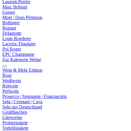
Laurent-Perrier
Marc Hebrart
Gosset
Moët | Dom Pérignon
Bollinger
Ruinart
Delamotte
Louis Roederer
Lacroix-Triaulaire
Pol Roger
EPC Champagne
Zur Kategorie Weine
Wein & Mehr Edition
Rose
Weißwein
Rotwein
Perlwein
Prosecco | Spumante | Franciacorta
Sekt | Cremant | Cava
Sekt aus Deutschland
Großflaschen
Literweine
Probierpakete
Vorteilspakete