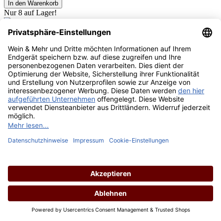
In den Warenkorb
Nur 8 auf Lager!
2023 Montunal Lugana DOC
Inhalt:
0.75 Liter
(21,99 € / 1 Liter)
Lebensmittelangaben
Varianten ab
12,50 €
Regulärer Preis:
16,49 €
Preise inkl. MwSt. zzgl. Versandkosten
*Preis inkl. MwSt., ggf. zzgl. Versandkosten
Allergenhinweis: enthält Sulfite
In den Warenkorb
2023 Montunal Lugana DOC 0,375l
Inhalt:
0.375 Liter
(33,33 € / 1 Liter)
Lebensmittelangaben
Regulärer Preis: