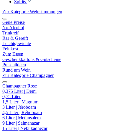
Spirits
Zur Kategorie Weinstimmungen
Geile Preise
No Alcohol
Trinkreif
Rar & Gereift
Leichtgewichte
Feinkost
Zum Essen
Geschenkkartons & Gutscheine
Präsentideen
Rund um Wein
Zur Kategorie Champagner
Champagner Rosé
0,375 Liter | Demi
0,75 Liter
1,5 Liter | Magnum
3 Liter | Jéroboam
4,5 Liter | Réhoboam
6 Liter | Methusalem
9 Liter | Salmanazar
15 Liter | Nebukadnezar