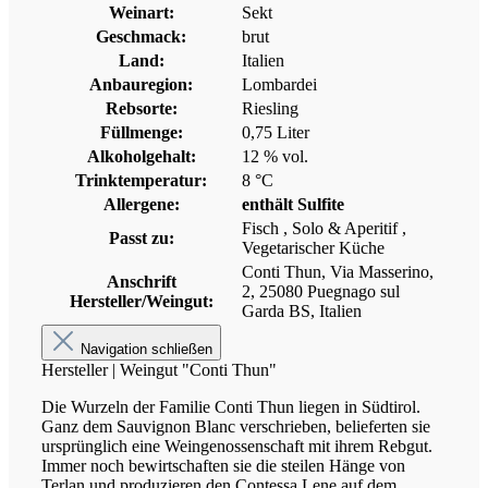
Weinart:
Sekt
Geschmack:
brut
Land:
Italien
Anbauregion:
Lombardei
Rebsorte:
Riesling
Füllmenge:
0,75 Liter
Alkoholgehalt:
12 % vol.
Trinktemperatur:
8 °C
Allergene:
enthält Sulfite
Fisch
, Solo & Aperitif
,
Passt zu:
Vegetarischer Küche
Conti Thun, Via Masserino,
Anschrift
2, 25080 Puegnago sul
Hersteller/Weingut:
Garda BS, Italien
Navigation schließen
Hersteller | Weingut "Conti Thun"
Die Wurzeln der Familie Conti Thun liegen in Südtirol.
Ganz dem Sauvignon Blanc verschrieben, belieferten sie
ursprünglich eine Weingenossenschaft mit ihrem Rebgut.
Immer noch bewirtschaften sie die steilen Hänge von
Terlan und produzieren den Contessa Lene auf dem