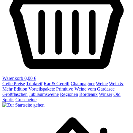
Warenkorb
0,00 €
Geile Preise
Trinkreif
Rar & Gereift
Champagner
Weine
Wein &
Mehr Edition
Vorteilspakete
Primitivo
Weine vom Gardasee
Großflaschen
Jubiläumsweine
Regionen
Bordeaux
Winzer
Old
Spirits
Gutscheine