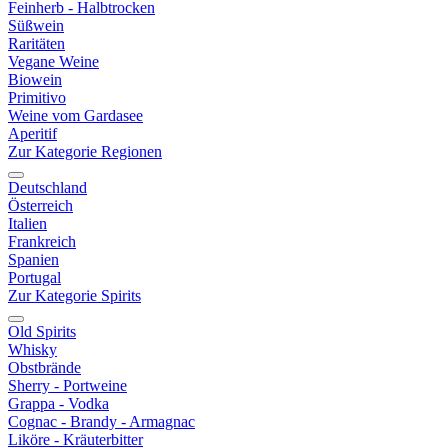
Feinherb - Halbtrocken
Süßwein
Raritäten
Vegane Weine
Biowein
Primitivo
Weine vom Gardasee
Aperitif
Zur Kategorie Regionen
Deutschland
Österreich
Italien
Frankreich
Spanien
Portugal
Zur Kategorie Spirits
Old Spirits
Whisky
Obstbrände
Sherry - Portweine
Grappa - Vodka
Cognac - Brandy - Armagnac
Liköre - Kräuterbitter