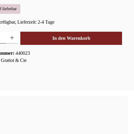
 lieferbar
rfügbar, Lieferzeit: 2-4 Tage
hl: Gib den gewünschten Wert ein oder benutze die Schaltflächen um die Anza
In den Warenkorb
ummer:
440023
:
Gratiot & Cie