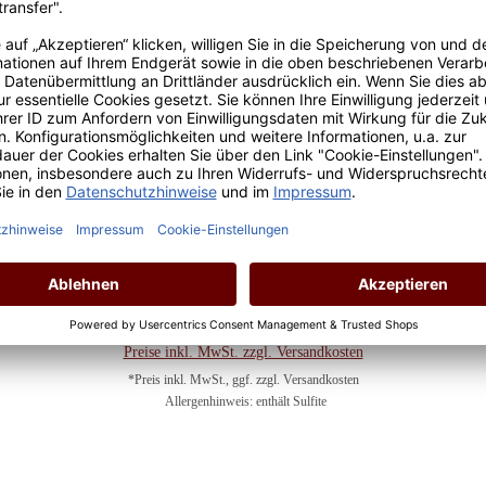
Champagner Laurent-Perrier La Cuvée Brut 0,375 Liter
Inhalt:
0.375 Liter
(79,73 € / 1 Liter)
Lebensmittelangaben
Regulärer Preis:
29,90 €
Preise inkl. MwSt. zzgl. Versandkosten
*Preis inkl. MwSt., ggf. zzgl. Versandkosten
Allergenhinweis: enthält Sulfite
In den Warenkorb