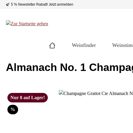
5 % Newsletter Rabatt!
Jetzt anmelden
 Hauptinhalt springen
Zur Suche springen
Zur Hauptnavigation springen
Weinfinder
Weinsti
Almanach No. 1 Champa
Bildergalerie überspringen
Nur 8 auf Lager!
Rabatt
%