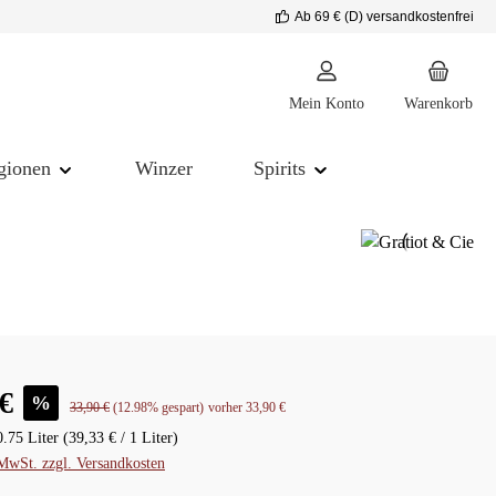
Ab 69 € (D) versandkostenfrei
Mein Konto
Warenkorb
gionen
Winzer
Spirits
is:
€
%
Regulärer Preis:
33,90 €
(12.98% gespart)
vorher 33,90 €
0.75 Liter
(39,33 € / 1 Liter)
 MwSt. zzgl. Versandkosten