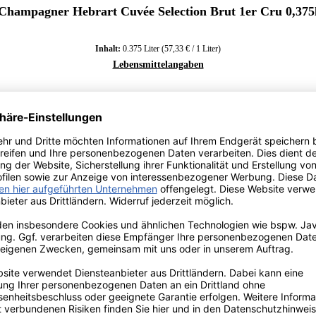
Champagner Hebrart Cuvée Selection Brut 1er Cru 0,375
Inhalt:
0.375 Liter
(57,33 € / 1 Liter)
Lebensmittelangaben
Regulärer Preis:
21,50 €
Preise inkl. MwSt. zzgl. Versandkosten
*Preis inkl. MwSt., ggf. zzgl. Versandkosten
Allergenhinweis: enthält Sulfite
In den Warenkorb