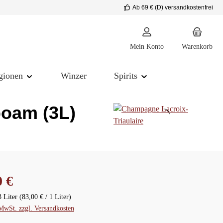
Ab 69 € (D) versandkostenfrei
Mein Konto
Warenkorb
gionen
Winzer
Spirits
boam (3L)
reis:
0 €
3 Liter
(83,00 € / 1 Liter)
 MwSt. zzgl. Versandkosten