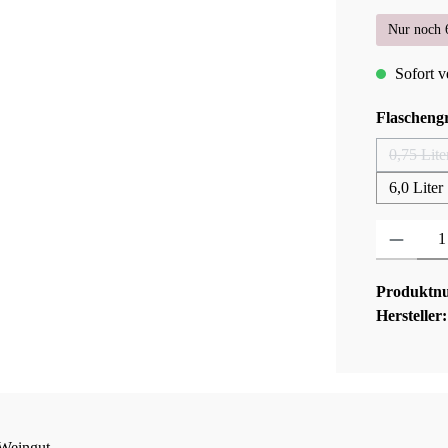
Nur noch 6
Sofort ve
Flascheng
0,75 Lite
(Dies
6,0 Liter
Produkt Anza
Produktn
Hersteller
 Weingut