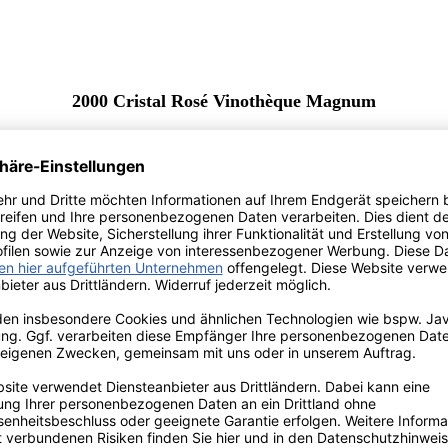
2000 Cristal Rosé Vinothèque Magnum
Inhalt:
1.5 Liter
(2.566,67 € / 1 Liter)
Lebensmittelangaben
Regulärer Preis:
3.850,00 €
Preise inkl. MwSt. zzgl. Versandkosten
*Preis inkl. MwSt., ggf. zzgl. Versandkosten
Allergenhinweis: enthält Sulfite
In den Warenkorb