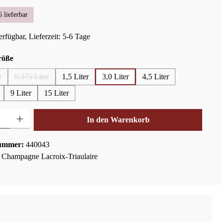
 lieferbar
rfügbar, Lieferzeit: 5-6 Tage
auswählen
röße
r
0,375 Liter
1,5 Liter
3,0 Liter
4,5 Liter
e Option ist zurzeit nicht verfügbar.)
(Diese Option ist zurzeit nicht verfügbar.)
9 Liter
15 Liter
hl: Gib den gewünschten Wert ein oder benutze die Schaltflächen um die Anza
In den Warenkorb
ummer:
440043
:
Champagne Lacroix-Triaulaire