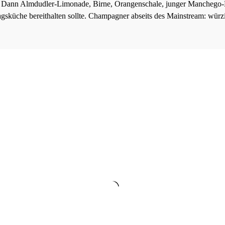
. Dann Almdudler-Limonade, Birne, Orangenschale, junger Manchego-K
gsküche bereithalten sollte. C
hampagner abseits des Mainstream: würzi