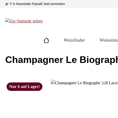
5 % Newsletter Rabatt!
Jetzt anmelden
 Hauptinhalt springen
Zur Suche springen
Zur Hauptnavigation springen
Weinfinder
Weinsti
Champagner Le Biographe
Bildergalerie überspringen
Nur 6 auf Lager!